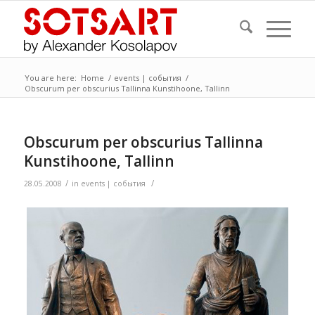
You are here:
Home
/
events | события
/
Obscurum per obscurius Tallinna Kunstihoone, Tallinn
Obscurum per obscurius Tallinna
Kunstihoone, Tallinn
/
/
28.05.2008
in
events | события