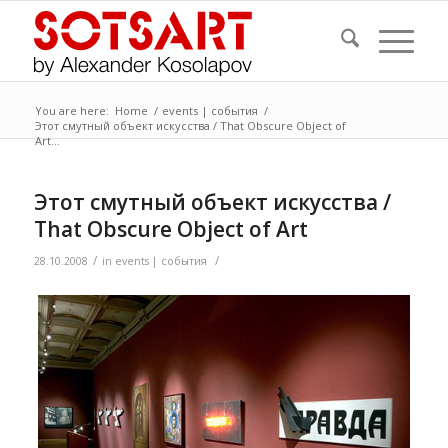
You are here:
Home
/
events | события
/
Этот смутный объект искусства / That Obscure Object of
Art...
Этот смутный объект искусства /
That Obscure Object of Art
/
/
28.10.2008
in
events | события