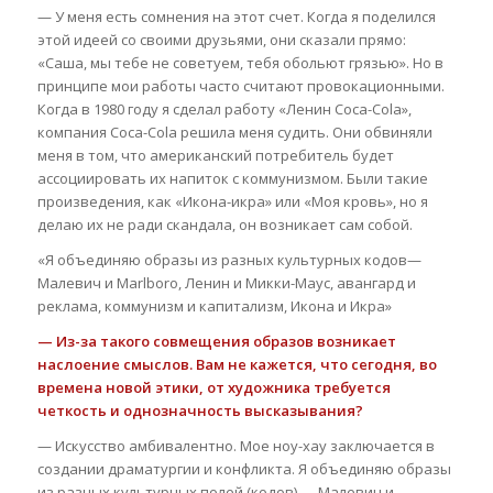
— У меня есть сомнения на этот счет. Когда я поделился
этой идеей со своими друзьями, они сказали прямо:
«Саша, мы тебе не советуем, тебя обольют грязью». Но в
принципе мои работы часто считают провокационными.
Когда в 1980 году я сделал работу «Ленин Coca-Cola»,
компания Coca-Cola решила меня судить. Они обвиняли
меня в том, что американский потребитель будет
ассоциировать их напиток с коммунизмом. Были такие
произведения, как «Икона-икра» или «Моя кровь», но я
делаю их не ради скандала, он возникает сам собой.
«Я объединяю образы из разных культурных кодов—
Малевич и Marlboro, Ленин и Микки-Маус, авангард и
реклама, коммунизм и капитализм, Икона и Икра»
— Из-за такого совмещения образов возникает
наслоение смыслов. Вам не кажется, что сегодня, во
времена новой этики, от художника требуется
четкость и однозначность высказывания?
— Искусство амбивалентно. Мое ноу-хау заключается в
создании драматургии и конфликта. Я объединяю образы
из разных культурных полей (кодов) — Малевич и