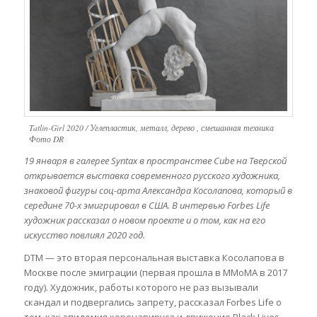
Tatlin-Girl 2020 / Углепластик, металл, дерево , смешанная техника
Фото DR
19 января в галерее Syntax в пространстве Cube на Тверской
открывается выставка современного русского художника,
знаковой фигуры соц-арта Александра Косолапова, который в
середине 70-х эмигрировал в США. В интервью Forbes Life
художник рассказал о новом проекте и о том, как на его
искусство повлиял 2020 год.
DTM — это вторая персональная выставка Косолапова в
Москве после эмиграции (первая прошла в ММоМА в 2017
году). Художник, работы которого не раз вызывали
скандал и подвергались запрету, рассказал Forbes Life о
том, как эпидемия коронавируса и движение Black Lives