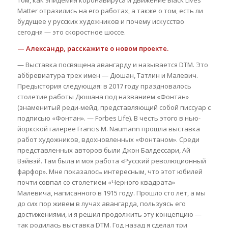
Matter отразились на его работах, а также о том, есть ли
будущее у русских художников и почему искусство
сегодня — это скоростное шоссе.
— Александр, расскажите о новом проекте.
— Выставка посвящена авангарду и называется DTM. Это
аббревиатура трех имен — Дюшан, Татлин и Малевич.
Предыстория следующая: в 2017 году праздновалось
столетие работы Дюшана под названием «Фонтан»
(знаменитый реди-мейд, представляющий собой писсуар с
подписью «Фонтан». — Forbes Life). В честь этого в нью-
йоркской галерее Francis M. Naumann прошла выставка
работ художников, вдохновленных «Фонтаном». Среди
представленных авторов были Джон Балдессари, Ай
Вэйвэй. Там была и моя работа «Русский революционный
фарфор». Мне показалось интересным, что этот юбилей
почти совпал со столетием «Черного квадрата»
Малевича, написанного в 1915 году. Прошло сто лет, а мы
до сих пор живем в лучах авангарда, пользуясь его
достижениями, и я решил продолжить эту концепцию —
так родилась выставка DTM. Год назад я сделал три