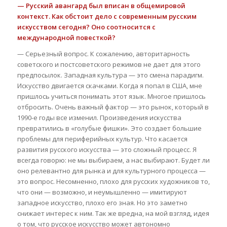
— Русский авангард был вписан в общемировой
контекст. Как обстоит дело с современным русским
искусством сегодня? Оно соотносится с
международной повесткой?
— Серьезный вопрос. К сожалению, авторитарность
советского и постсоветского режимов не дает для этого
предпосылок. Западная культура — это смена парадигм.
Искусство двигается скачками. Когда я попал в США, мне
пришлось учиться понимать этот язык. Многое пришлось
отбросить. Очень важный фактор — это рынок, который в
1990-е годы все изменил. Произведения искусства
превратились в «голубые фишки». Это создает большие
проблемы для периферийных культур. Что касается
развития русского искусства — это сложный процесс. Я
всегда говорю: не мы выбираем, а нас выбирают. Будет ли
оно релевантно для рынка и для культурного процесса —
это вопрос. Несомненно, плохо для русских художников то,
что они — возможно, и неумышленно — имитируют
западное искусство, плохо его зная. Но это заметно
снижает интерес к ним. Так же вредна, на мой взгляд, идея
о том, что русское искусство может автономно