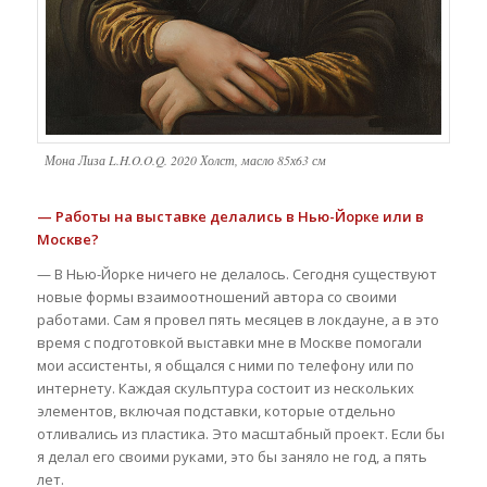
Мона Лиза L.H.O.O.Q. 2020 Холст, масло 85х63 см
— Работы на выставке делались в Нью-Йорке или в
Москве?
— В Нью-Йорке ничего не делалось. Сегодня существуют
новые формы взаимоотношений автора со своими
работами. Сам я провел пять месяцев в локдауне, а в это
время с подготовкой выставки мне в Москве помогали
мои ассистенты, я общался с ними по телефону или по
интернету. Каждая скульптура состоит из нескольких
элементов, включая подставки, которые отдельно
отливались из пластика. Это масштабный проект. Если бы
я делал его своими руками, это бы заняло не год, а пять
лет.