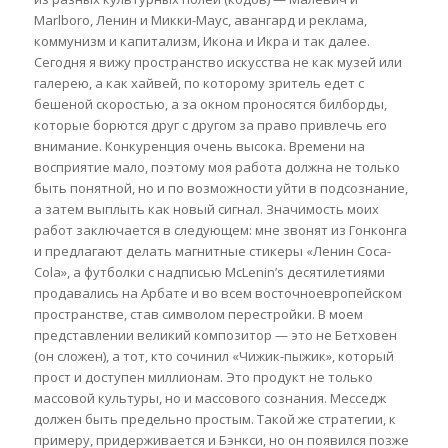
Marlboro, Ленин и Микки-Маус, авангард и реклама,
коммунизм и капитализм, Икона и Икра и так далее.
Сегодня я вижу пространство искусства не как музей или
галерею, а как хайвей, по которому зритель едет с
бешеной скоростью, а за окном проносятся билборды,
которые борются друг с другом за право привлечь его
внимание. Конкуренция очень высока. Времени на
восприятие мало, поэтому моя работа должна не только
быть понятной, но и по возможности уйти в подсознание,
а затем выплыть как новый сигнал. Значимость моих
работ заключается в следующем: мне звонят из Гонконга
и предлагают делать магнитные стикеры «Ленин Coca-
Cola», а футболки с надписью McLenin’s десятилетиями
продавались на Арбате и во всем восточноевропейском
пространстве, став символом перестройки. В моем
представлении великий композитор — это не Бетховен
(он сложен), а тот, кто сочинил «Чижик-пыжик», который
прост и доступен миллионам. Это продукт не только
массовой культуры, но и массового сознания. Месседж
должен быть предельно простым. Такой же стратегии, к
примеру, придерживается и Бэнкси, но он появился позже