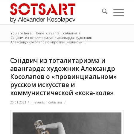
You are here:
Home
/
events | события
/
Сэндвич из тоталитаризма и авангарда: художник
Александр Косолапов о «провинциальном» ...
Сэндвич из тоталитаризма и
авангарда: художник Александр
Косолапов о «провинциальном»
русском искусстве и
коммунистической «кока-коле»
/
/
25.01.2021
in
events | события