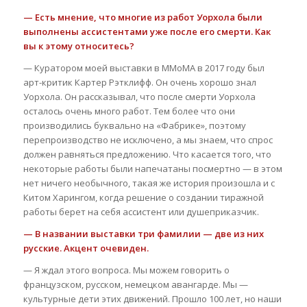
— Есть мнение, что многие из работ Уорхола были
выполнены ассистентами уже после его смерти. Как
вы к этому относитесь?
— Куратором моей выставки в ММоМА в 2017 году был
арт-критик Картер Рэтклифф. Он очень хорошо знал
Уорхола. Он рассказывал, что после смерти Уорхола
осталось очень много работ. Тем более что они
производились буквально на «Фабрике», поэтому
перепроизводство не исключено, а мы знаем, что спрос
должен равняться предложению. Что касается того, что
некоторые работы были напечатаны посмертно — в этом
нет ничего необычного, такая же история произошла и с
Китом Харингом, когда решение о создании тиражной
работы берет на себя ассистент или душеприказчик.
— В названии выставки три фамилии — две из них
русские. Акцент очевиден.
— Я ждал этого вопроса. Мы можем говорить о
французском, русском, немецком авангарде. Мы —
культурные дети этих движений. Прошло 100 лет, но наши