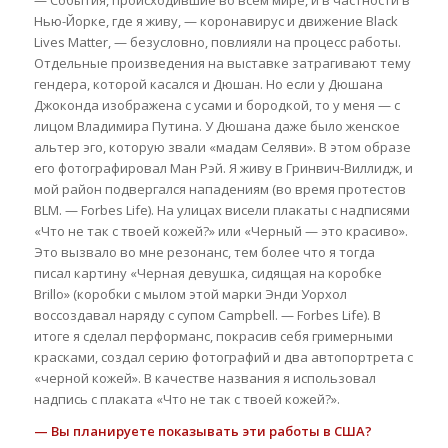
— События, происходившие во всем мире, и в частности в
Нью-Йорке, где я живу, — коронавирус и движение Black
Lives Matter, — безусловно, повлияли на процесс работы.
Отдельные произведения на выставке затрагивают тему
гендера, которой касался и Дюшан. Но если у Дюшана
Джоконда изображена с усами и бородкой, то у меня — с
лицом Владимира Путина. У Дюшана даже было женское
альтер эго, которую звали «мадам Селяви». В этом образе
его фотографировал Ман Рэй. Я живу в Гринвич-Виллидж, и
мой район подвергался нападениям (во время протестов
BLM. — Forbes Life). На улицах висели плакаты с надписями
«Что не так с твоей кожей?» или «Черный — это красиво».
Это вызвало во мне резонанс, тем более что я тогда
писал картину «Черная девушка, сидящая на коробке
Brillo» (коробки с мылом этой марки Энди Уорхол
воссоздавал наряду с супом Campbell. — Forbes Life). В
итоге я сделал перформанс, покрасив себя гримерными
красками, создал серию фотографий и два автопортрета с
«черной кожей». В качестве названия я использовал
надпись с плаката «Что не так с твоей кожей?».
— Вы планируете показывать эти работы в США?